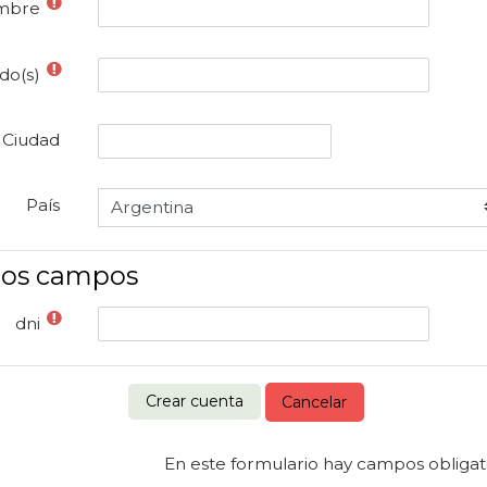
mbre
do(s)
Ciudad
País
ros campos
dni
En este formulario hay campos obligat