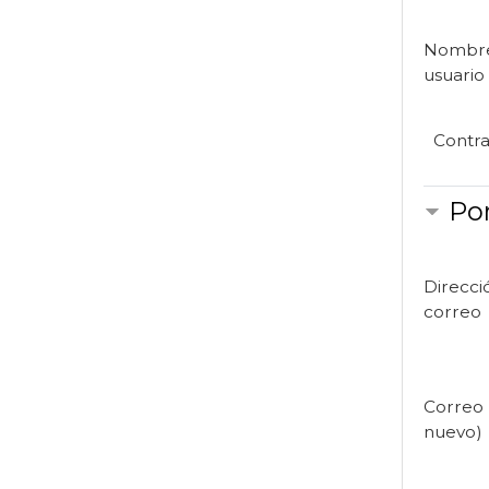
Nombr
usuario
Contr
Por
Direcci
correo
Correo 
nuevo)