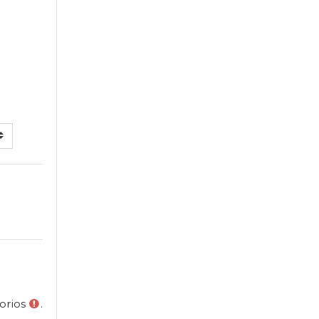
orios
.