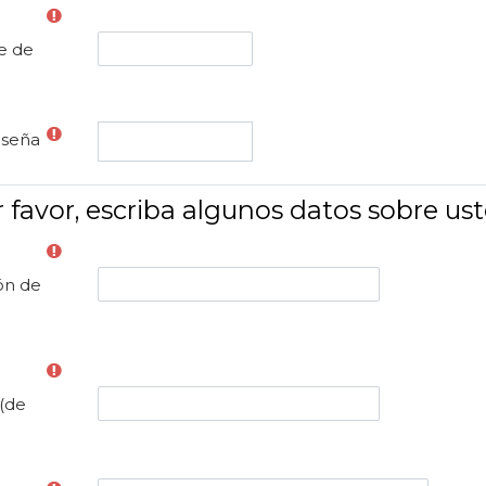
e de
aseña
 favor, escriba algunos datos sobre us
ón de
(de